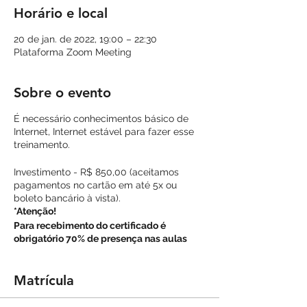
Horário e local
20 de jan. de 2022, 19:00 – 22:30
Plataforma Zoom Meeting
Sobre o evento
É necessário conhecimentos básico de
Internet, Internet estável para fazer esse
treinamento.
Investimento - R$ 850,00 (aceitamos
pagamentos no cartão em até 5x ou
boleto bancário à vista).
*Atenção!
Para recebimento do certificado é
obrigatório 70% de presença nas aulas
online ao vivo. Em caso de não
comparecimento o aluno deve justificar
sua ausência ao professor. Caso contrário
Matrícula
não estará apto à receber o certificado de
conclusão do curso.