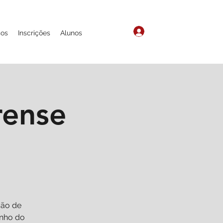
Login
sos
Inscrições
Alunos
rense
ção de
unho do