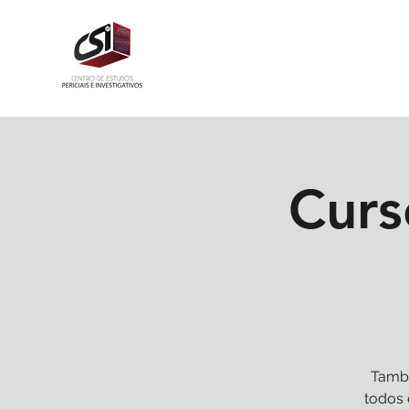
Curs
També
todos 